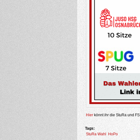
Hier
könnt ihr die StuRa und F
Tags:
StuRa Wahl
HoPo