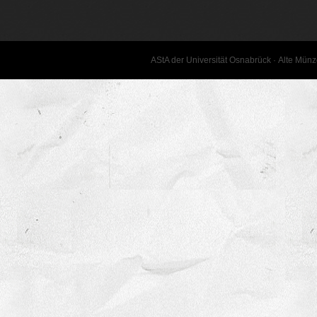
AStA der Universität Osnabrück · Alte Mün