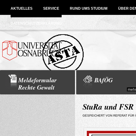
Direkt zum Inhalt
AKTUELLES
SERVICE
RUND UMS STUDIUM
ÜBER DE
DATENSCHUTZERKLÄRUNG
Meldeformular
BAfÖG
Rechte Gewalt
mehr.
StuRa und FSR 
GESPEICHERT VON
REFERAT FÜR Ö