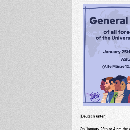
[Deutsch unten]
On January 25th at 4 pm the g