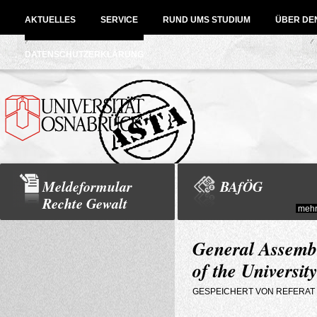
Direkt zum Inhalt
AKTUELLES
SERVICE
RUND UMS STUDIUM
ÜBER DE
DATENSCHUTZERKLÄRUNG
Meldeformular
BAfÖG
Rechte Gewalt
mehr.
General Assembly
of the Universi
GESPEICHERT VON
REFERAT 